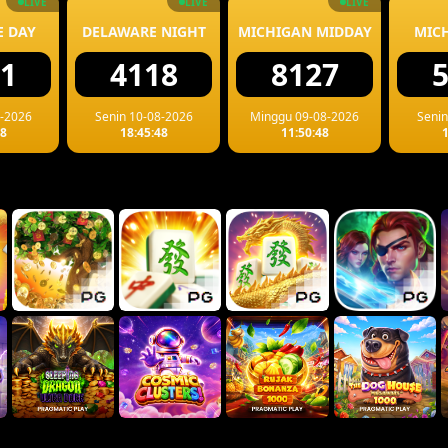
LIVE
LIVE
LIVE
E DAY
DELAWARE NIGHT
MICHIGAN MIDDAY
MIC
1
4118
8127
8-2026
Senin 10-08-2026
Minggu 09-08-2026
Senin
46
18:45:46
11:50:46
1