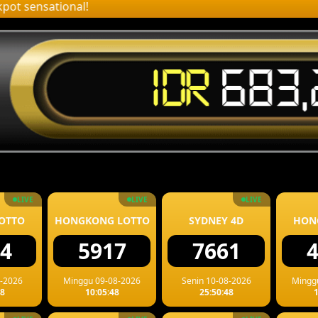
LIVE
LIVE
LIVE
OTTO
HONGKONG LOTTO
SYDNEY 4D
HON
4
5917
7661
8-2026
Minggu 09-08-2026
Senin 10-08-2026
Mingg
46
10:05:46
25:50:46
1