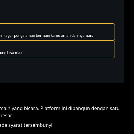
atform agar pengalaman bermain kamu aman dan nyaman.
sung bisa main.
ain yang bicara. Platform ini dibangun dengan satu
besar.
ada syarat tersembunyi.