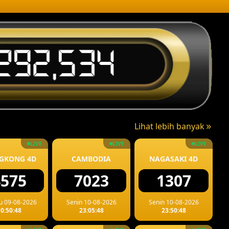
Lihat lebih banyak
LIVE
LIVE
LIVE
GKONG 4D
CAMBODIA
NAGASAKI 4D
T
4575
7023
1307
u 09-08-2026
Senin 10-08-2026
Senin 10-08-2026
0:50:46
23:05:46
23:50:46