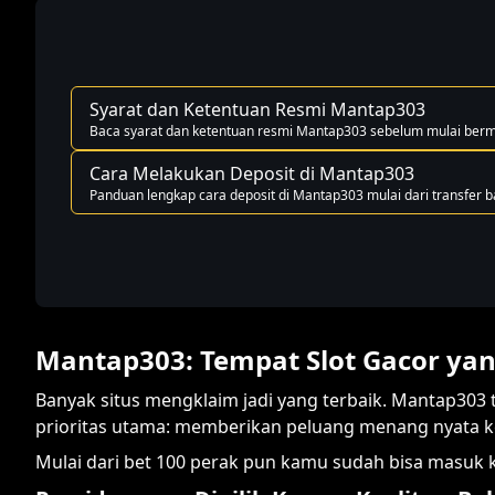
Syarat dan Ketentuan Resmi Mantap303
Baca syarat dan ketentuan resmi Mantap303 sebelum mulai berma
Cara Melakukan Deposit di Mantap303
Panduan lengkap cara deposit di Mantap303 mulai dari transfer ba
Mantap303: Tempat Slot Gacor yan
Banyak situs mengklaim jadi yang terbaik. Mantap303 
prioritas utama: memberikan peluang menang nyata k
Mulai dari bet 100 perak pun kamu sudah bisa masuk k