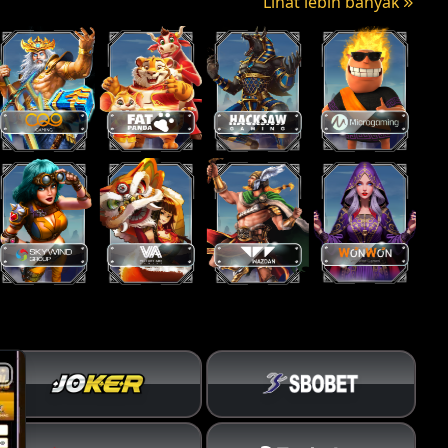
Lihat lebih banyak
Close