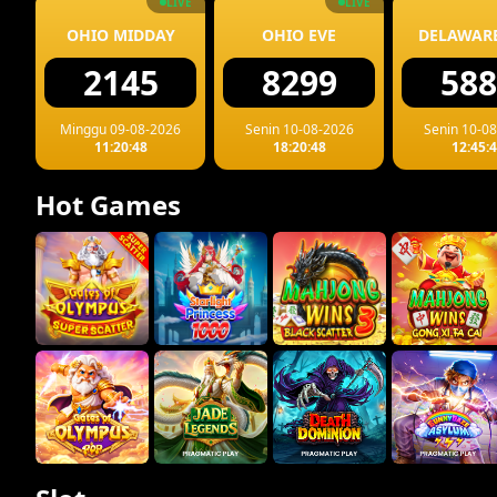
IVE
LIVE
LIVE
G
OHIO MIDDAY
OHIO EVE
DELAWAR
2145
8299
588
Minggu 09-08-2026
Senin 10-08-2026
Senin 10-0
11:20:46
18:20:46
12:45:
Hot Games