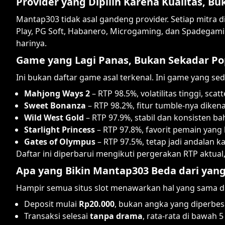
Provider yang Dipilih Karena Kualitas, 
Mantap303 tidak asal gandeng provider. Setiap mitra di
Play, PG Soft, Habanero, Microgaming, dan Spadegam
harinya.
Game yang Lagi Panas, Bukan Sekadar Po
Ini bukan daftar game asal terkenal. Ini game yang se
Mahjong Ways 2
– RTP 98.5%, volatilitas tinggi, scat
Sweet Bonanza
– RTP 98.2%, fitur tumble-nya diken
Wild West Gold
– RTP 97.9%, stabil dan konsisten ba
Starlight Princess
– RTP 97.8%, favorit pemain yang
Gates of Olympus
– RTP 97.5%, tetap jadi andalan 
Daftar ini diperbarui mengikuti pergerakan RTP aktual
Apa yang Bikin Mantap303 Beda dari yang
Hampir semua situs slot menawarkan hal yang sama di
Deposit mulai
Rp20.000
, bukan angka yang diperbes
Transaksi selesai
tanpa drama
, rata-rata di bawah 