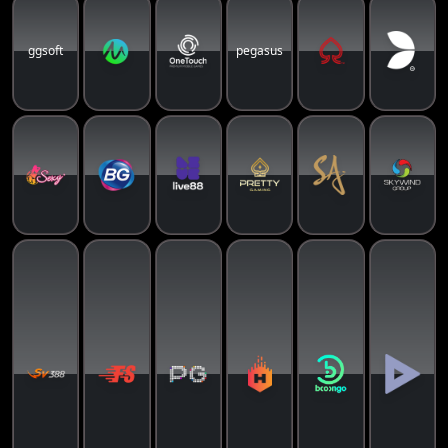
ggsoft
pegasus