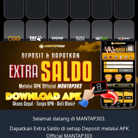
Clo
Selamat datang di MANTAP303.
Dapatkan Extra Saldo di setiap Deposit melalui APK
Official MANTAP303