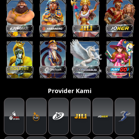
Provider Kami