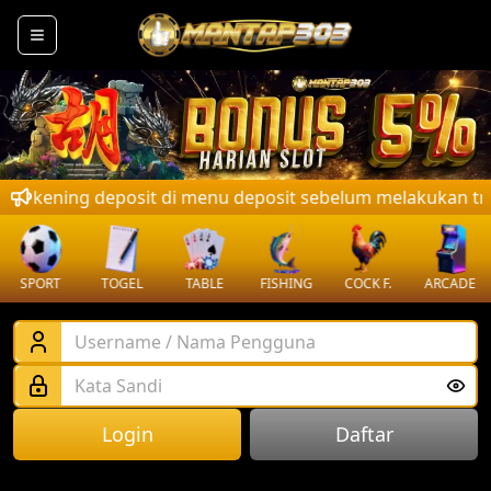
 deposit di menu deposit sebelum melakukan transfer. Sal
SPORT
TOGEL
TABLE
FISHING
COCK F.
ARCADE
Login
Daftar