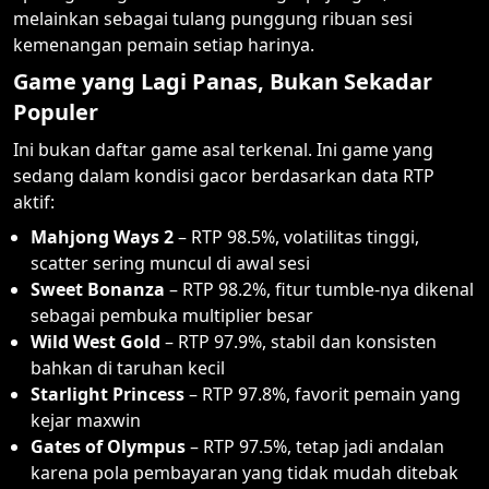
melainkan sebagai tulang punggung ribuan sesi
kemenangan pemain setiap harinya.
Game yang Lagi Panas, Bukan Sekadar
Populer
Ini bukan daftar game asal terkenal. Ini game yang
sedang dalam kondisi gacor berdasarkan data RTP
aktif:
Mahjong Ways 2
– RTP 98.5%, volatilitas tinggi,
scatter sering muncul di awal sesi
Sweet Bonanza
– RTP 98.2%, fitur tumble-nya dikenal
sebagai pembuka multiplier besar
Wild West Gold
– RTP 97.9%, stabil dan konsisten
bahkan di taruhan kecil
Starlight Princess
– RTP 97.8%, favorit pemain yang
kejar maxwin
Gates of Olympus
– RTP 97.5%, tetap jadi andalan
karena pola pembayaran yang tidak mudah ditebak