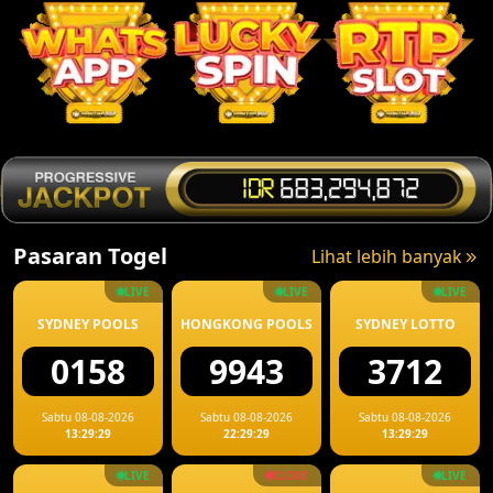
Pasaran Togel
Lihat lebih banyak
LIVE
LIVE
LIVE
SYDNEY POOLS
HONGKONG POOLS
SYDNEY LOTTO
0158
9943
3712
Sabtu 08-08-2026
Sabtu 08-08-2026
Sabtu 08-08-2026
13:29:29
22:29:29
13:29:29
LIVE
CLOSE
LIVE